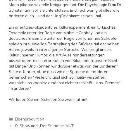
Mann pikante sexuelle Neigungen hat. Die Psychologin Frau Dr.
Schatzmann soll sie unterstützen. Erich Schwan gibt alles, alle
anderen auch … und das Unglück nimmt seinen Lauf.
Ein orientales-okzidentales Kulturexperiment: ein türkisches
Ensemble unter der Regie von Mahmut Canbay und ein
deutsches Ensemble unter der Regie von Johannes Schaefer
spielen ihre jeweilige Bearbeitung des Stückes auf der selben
Bühne jeweils in ihrer eigenen Sprache. Wie prägt unsere
Kultur unseren Humor, die Art Auseinandersetzungen
auszutragen, die Interpretation von Situationen, unsere Sicht
auf Dinge? Und können wir darüber etwas von der „anderen“
Seite erfahren, ohne dass wir die Sprache der anderen
beherrschen? Vielleicht lässt sich so intuitiv verstehen,
was sich uns kognitiv zunächst nicht erschließt – das „Fremde“
im anderen?
Wir laden Sie ein: Schauen Sie zweimal hin!
Kategorien
Eigenproduktion
Beitrags-
O-Show und „Der Sturm“ im MUT!
Navigation