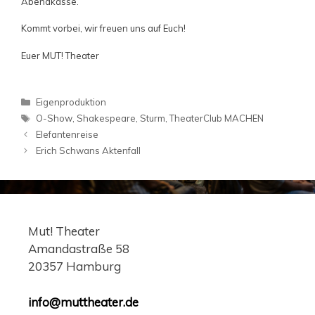
Abendkasse.
Kommt vorbei, wir freuen uns auf Euch!
Euer MUT! Theater
Kategorien
Eigenproduktion
Schlagwörter
O-Show
,
Shakespeare
,
Sturm
,
TheaterClub MACHEN
Beitrags-
Elefantenreise
Navigation
Erich Schwans Aktenfall
Mut! Theater
Amandastraße 58
20357 Hamburg
info@muttheater.de