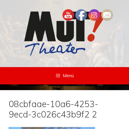
Zum
Inhalt
springen
Menü
08cbfaae-10a6-4253-
9ecd-3c026c43b9f2 2