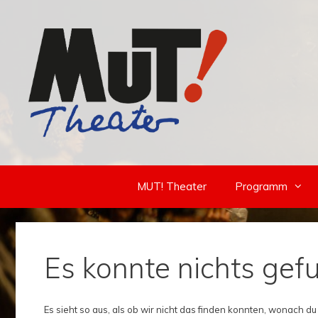
Zum
Inhalt
springen
MUT! Theater
Programm
Es konnte nichts ge
Es sieht so aus, als ob wir nicht das finden konnten, wonach du