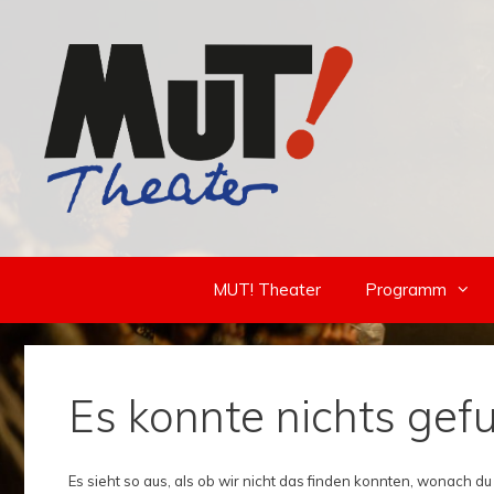
Zum
Inhalt
springen
MUT! Theater
Programm
Es konnte nichts ge
Es sieht so aus, als ob wir nicht das finden konnten, wonach du