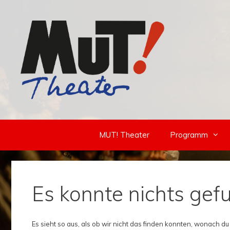
Zum
Inhalt
springen
MUT! Theater
Programm
Es konnte nichts ge
Es sieht so aus, als ob wir nicht das finden konnten, wonach du