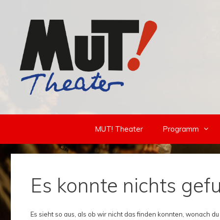
Zum
Inhalt
springen
MUT! Theater
Programm
Es konnte nichts ge
Es sieht so aus, als ob wir nicht das finden konnten, wonach du