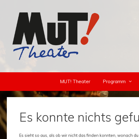
Zum
Inhalt
springen
MUT! Theater
Programm
Es konnte nichts ge
Es sieht so aus, als ob wir nicht das finden konnten, wonach du