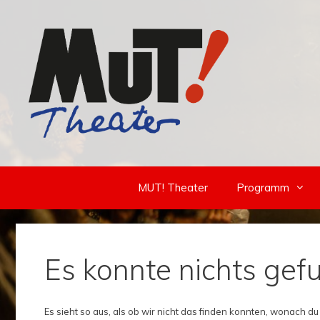
Zum
Inhalt
springen
MUT! Theater
Programm
Es konnte nichts ge
Es sieht so aus, als ob wir nicht das finden konnten, wonach du